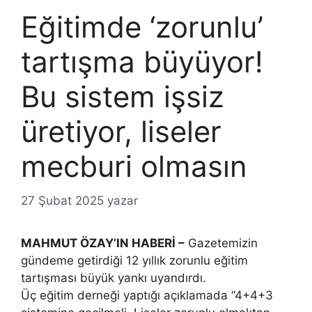
Eğitimde ‘zorunlu’
tartışma büyüyor!
Bu sistem işsiz
üretiyor, liseler
mecburi olmasın
27 Şubat 2025
yazar
MAHMUT ÖZAY’IN HABERİ –
Gazetemizin
gündeme getirdiği 12 yıllık zorunlu eğitim
tartışması büyük yankı uyandırdı.
Üç eğitim derneği yaptığı açıklamada “4+4+3