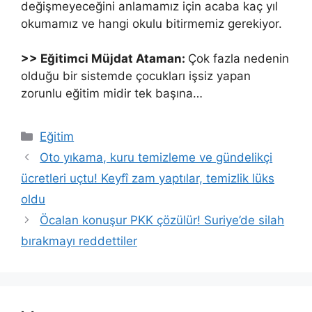
değişmeyeceğini anlamamız için acaba kaç yıl
okumamız ve hangi okulu bitirmemiz gerekiyor.
>> Eğitimci Müjdat Ataman:
Çok fazla nedenin
olduğu bir sistemde çocukları işsiz yapan
zorunlu eğitim midir tek başına…
Kategoriler
Eğitim
Oto yıkama, kuru temizleme ve gündelikçi
ücretleri uçtu! Keyfî zam yaptılar, temizlik lüks
oldu
Öcalan konuşur PKK çözülür! Suriye’de silah
bırakmayı reddettiler