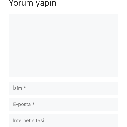
Yorum yapın
Yorum
İsim
E-
posta
İnternet
sitesi