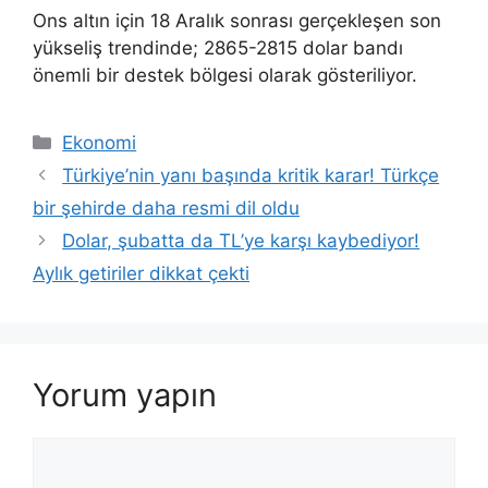
Ons altın için 18 Aralık sonrası gerçekleşen son
yükseliş trendinde; 2865-2815 dolar bandı
önemli bir destek bölgesi olarak gösteriliyor.
Kategoriler
Ekonomi
Türkiye’nin yanı başında kritik karar! Türkçe
bir şehirde daha resmi dil oldu
Dolar, şubatta da TL’ye karşı kaybediyor!
Aylık getiriler dikkat çekti
Yorum yapın
Yorum