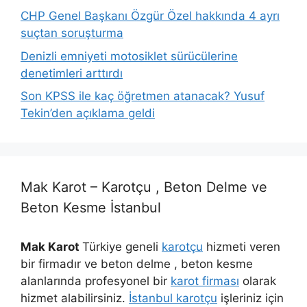
CHP Genel Başkanı Özgür Özel hakkında 4 ayrı
suçtan soruşturma
Denizli emniyeti motosiklet sürücülerine
denetimleri arttırdı
Son KPSS ile kaç öğretmen atanacak? Yusuf
Tekin’den açıklama geldi
Mak Karot – Karotçu , Beton Delme ve
Beton Kesme İstanbul
Mak Karot
Türkiye geneli
karotçu
hizmeti veren
bir firmadır ve beton delme , beton kesme
alanlarında profesyonel bir
karot firması
olarak
hizmet alabilirsiniz.
İstanbul karotçu
işleriniz için