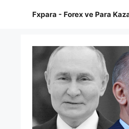
İçeriğe
atla
Fxpara - Forex ve Para Kaz