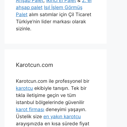
Ahşap Palet
,
İkinci El Palet
&
2. el
ahşap palet
Isıl İşlem Görmüş
Palet
alım satımlar için Çil Ticaret
Türkiye’nin lider markası olarak
sizinle.
Karotcun.com
Karotcun.com ile profesyonel bir
karotçu
ekibiyle tanışın. Tek bir
tıkla iletişime geçin ve tüm
istanbul bölgelerinde güvenilir
karot firması
deneyimi yaşayın.
Üstelik size
en yakın karotçu
arayışınızda en kısa sürede fiyat