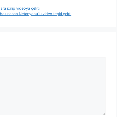
ra içirip videoya çekti
hazırlanan Netanyahu’lu video tepki çekti