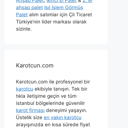
Ahşap Palet
,
İkinci El Palet
&
2. el
ahşap palet
Isıl İşlem Görmüş
Palet
alım satımlar için Çil Ticaret
Türkiye’nin lider markası olarak
sizinle.
Karotcun.com
Karotcun.com ile profesyonel bir
karotçu
ekibiyle tanışın. Tek bir
tıkla iletişime geçin ve tüm
istanbul bölgelerinde güvenilir
karot firması
deneyimi yaşayın.
Üstelik size
en yakın karotçu
arayışınızda en kısa sürede fiyat