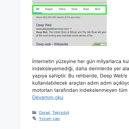
İnternetin yüzeyine her gün milyarlarca ku
indeksleyemediği, daha derinlerde yer a
yapıya sahiptir. Bu rehberde, Deep Web’e e
kullanılabilecek araçları adım adım açık
motorları tarafından indekslenmeyen tüm w
Devamını oku
Kategoriler
Genel
,
Teknoloji
Yorum yap