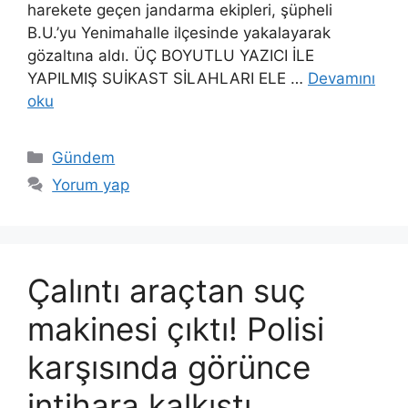
harekete geçen jandarma ekipleri, şüpheli
B.U.’yu Yenimahalle ilçesinde yakalayarak
gözaltına aldı. ÜÇ BOYUTLU YAZICI İLE
YAPILMIŞ SUİKAST SİLAHLARI ELE …
Devamını
oku
Kategoriler
Gündem
Yorum yap
Çalıntı araçtan suç
makinesi çıktı! Polisi
karşısında görünce
intihara kalkıştı