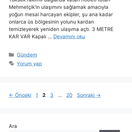
Mehmetçik’in ulaşımını sağlamak amacıyla
yoğun mesai harcayan ekipler, şu ana kadar
onlarca üs bölgesinin yolunu kardan
temizleyerek yeniden ulaşıma açtı. 3 METRE
KAR VAR Kapalı …
Devamını oku
Kategoriler
Gündem
Yorum yap
Sayfa
Sayfa
Sayfa
Sayfa
←
Önceki
1
2
3
…
20
Sonraki
→
Ara