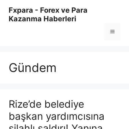
İçeriğe
Fxpara - Forex ve Para
atla
Kazanma Haberleri
Menü
Gündem
Rize’de belediye
başkan yardımcısına
silahlı saldırı! Yanına