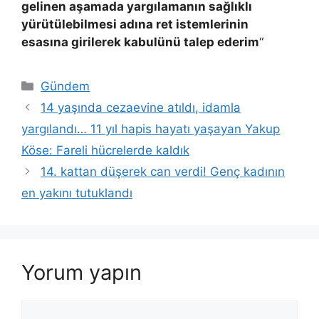
gelinen aşamada yargılamanın sağlıklı
yürütülebilmesi adına ret istemlerinin
esasına girilerek kabulünü talep ederim
“
Kategoriler
Gündem
14 yaşında cezaevine atıldı, idamla
yargılandı… 11 yıl hapis hayatı yaşayan Yakup
Köse: Fareli hücrelerde kaldık
14. kattan düşerek can verdi! Genç kadının
en yakını tutuklandı
Yorum yapın
Yorum