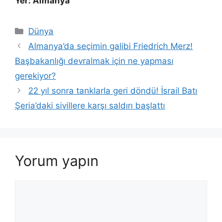
Yer: Almanya
Kategoriler
Dünya
Almanya’da seçimin galibi Friedrich Merz!
Başbakanlığı devralmak için ne yapması
gerekiyor?
22 yıl sonra tanklarla geri döndü! İsrail Batı
Şeria’daki sivillere karşı saldırı başlattı
Yorum yapın
Yorum