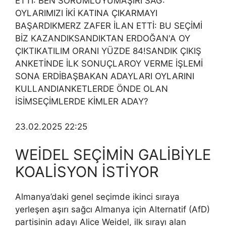
ETTİ: BEN SORUMLUYUMAŞIRI SAĞ:
OYLARIMIZI İKİ KATINA ÇIKARMAYI
BAŞARDIKMERZ ZAFER İLAN ETTİ: BU SEÇİMİ
BİZ KAZANDIKSANDIKTAN ERDOĞAN'A OY
ÇIKTIKATILIM ORANI YÜZDE 84!SANDIK ÇIKIŞ
ANKETİNDE İLK SONUÇLAROY VERME İŞLEMİ
SONA ERDİBAŞBAKAN ADAYLARI OYLARINI
KULLANDIANKETLERDE ÖNDE OLAN
İSİMSEÇİMLERDE KİMLER ADAY?
23.02.2025 22:25
WEİDEL SEÇİMİN GALİBİYLE
KOALİSYON İSTİYOR
Almanya’daki genel seçimde ikinci sıraya
yerleşen aşırı sağcı Almanya için Alternatif (AfD)
partisinin adayı Alice Weidel, ilk sırayı alan