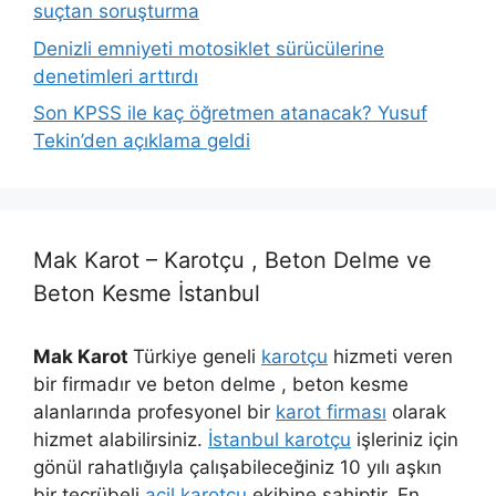
suçtan soruşturma
Denizli emniyeti motosiklet sürücülerine
denetimleri arttırdı
Son KPSS ile kaç öğretmen atanacak? Yusuf
Tekin’den açıklama geldi
Mak Karot – Karotçu , Beton Delme ve
Beton Kesme İstanbul
Mak Karot
Türkiye geneli
karotçu
hizmeti veren
bir firmadır ve beton delme , beton kesme
alanlarında profesyonel bir
karot firması
olarak
hizmet alabilirsiniz.
İstanbul karotçu
işleriniz için
gönül rahatlığıyla çalışabileceğiniz 10 yılı aşkın
bir tecrübeli
acil karotçu
ekibine sahiptir. En