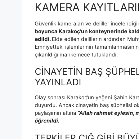
KAMERA KAYITLARI
Güvenlik kameraları ve deliller incelendiğ
boyunca Karakoç’un konteynerinde kaldığı
edildi.
Elde edilen delillerin ardından Muht
Emniyetteki işlemlerinin tamamlanmasını
çıkarıldığı mahkemece tutuklandı.
CİNAYETİN BAŞ ŞÜPHEL
YAYINLADI
Olay sonrası Karakoç’un yeğeni Şahin Ka
duyurdu. Ancak cinayetin baş şüphelisi ol
paylaşımın altına
“Allah rahmet eylesin, 
öğrenildi.
TEPKİLER ÇIĞ GİBİ BÜ