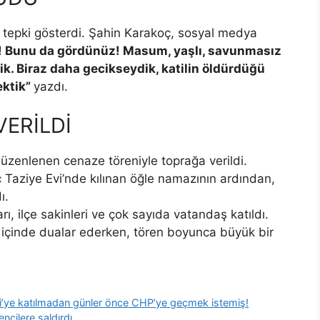
t tepki gösterdi. Şahin Karakoç, sosyal medya
! Bunu da gördünüz! Masum, yaşlı, savunmasız
ik. Biraz daha gecikseydik, katilin öldürdüğü
ektik”
yazdı.
ERİLDİ
zenlenen cenaze töreniyle toprağa verildi.
Taziye Evi’nde kılınan öğle namazının ardından,
ı.
rı, ilçe sakinleri ve çok sayıda vatandaş katıldı.
içinde dualar ederken, tören boyunca büyük bir
ti’ye katılmadan günler önce CHP’ye geçmek istemiş!
ncilere saldırdı