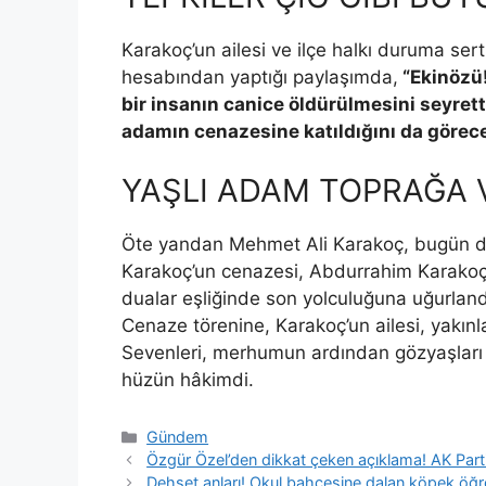
Karakoç’un ailesi ve ilçe halkı duruma ser
hesabından yaptığı paylaşımda,
“Ekinözü
bir insanın canice öldürülmesini seyrett
adamın cenazesine katıldığını da görec
YAŞLI ADAM TOPRAĞA V
Öte yandan Mehmet Ali Karakoç, bugün dü
Karakoç’un cenazesi, Abdurrahim Karakoç 
dualar eşliğinde son yolculuğuna uğurland
Cenaze törenine, Karakoç’un ailesi, yakınla
Sevenleri, merhumun ardından gözyaşları 
hüzün hâkimdi.
Kategoriler
Gündem
Özgür Özel’den dikkat çeken açıklama! AK Par
Dehşet anları! Okul bahçesine dalan köpek öğre