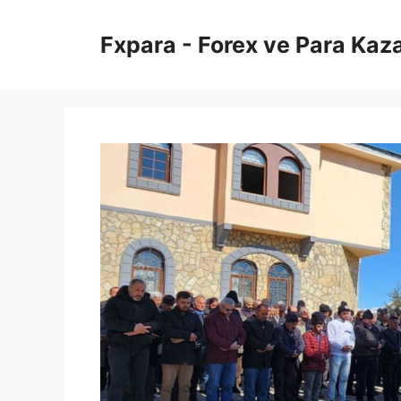
İçeriğe
atla
Fxpara - Forex ve Para Kaz