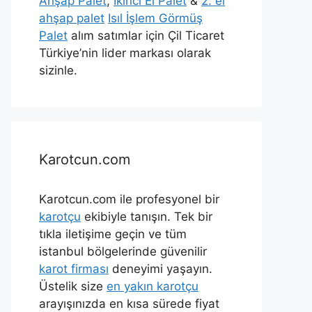
Ahşap Palet
,
İkinci El Palet
&
2. el
ahşap palet
Isıl İşlem Görmüş
Palet
alım satımlar için Çil Ticaret
Türkiye’nin lider markası olarak
sizinle.
Karotcun.com
Karotcun.com ile profesyonel bir
karotçu
ekibiyle tanışın. Tek bir
tıkla iletişime geçin ve tüm
istanbul bölgelerinde güvenilir
karot firması
deneyimi yaşayın.
Üstelik size
en yakın karotçu
arayışınızda en kısa sürede fiyat