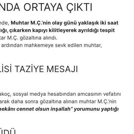
NDA ORTAYA ÇIKTI
inde,
Muhtar M.Ç.’nin olay günü yaklaşık iki saat
, çıkarken kapıyı kilitleyerek ayrıldığı tespit
ar M.Ç. gözaltına alındı.
n ardından mahkemeye sevk edilen muhtar,
İSİ TAZİYE MESAJI
rakoç, sosyal medya hesabından amcasının vefatını
arak daha sonra gözaltına alınan muhtar M.Ç.’nin
mekânı cennet olsun inşallah” yorumunu yaptığı
YÜDÜ