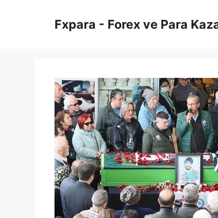
İçeriğe
atla
Fxpara - Forex ve Para Kaz