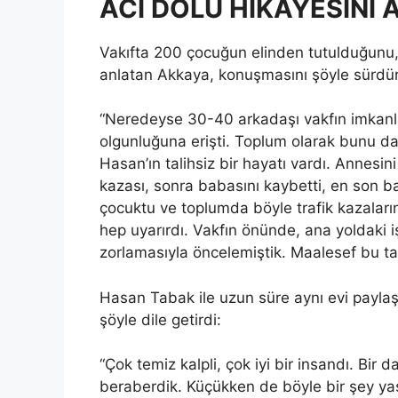
ACI DOLU HİKAYESİNİ 
Vakıfta 200 çocuğun elinden tutulduğunu,
anlatan Akkaya, konuşmasını şöyle sürdü
“Neredeyse 30-40 arkadaşı vakfın imkanl
olgunluğuna erişti. Toplum olarak bunu d
Hasan’ın talihsiz bir hayatı vardı. Annesin
kazası, sonra babasını kaybetti, en son ba
çocuktu ve toplumda böyle trafik kazalarını 
hep uyarırdı. Vakfın önünde, ana yoldaki i
zorlamasıyla öncelemiştik. Maalesef bu ta
Hasan Tabak ile uzun süre aynı evi paylaş
şöyle dile getirdi:
“Çok temiz kalpli, çok iyi bir insandı. Bi
beraberdik. Küçükken de böyle bir şey yaşa