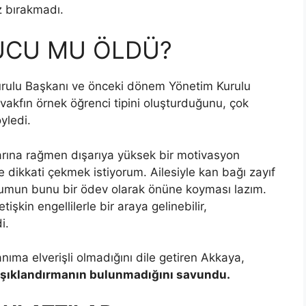
z bırakmadı.
UCU MU ÖLDÜ?
urulu Başkanı ve önceki dönem Yönetim Kurulu
akfın örnek öğrenci tipini oluşturduğunu, çok
yledi.
larına rağmen dışarıya yüksek bir motivasyon
 dikkati çekmek istiyorum. Ailesiyle kan bağı zayıf
oplumun bunu bir ödev olarak önüne koyması lazım.
etişkin engellilerle bir araya gelinebilir,
i.
anıma elverişli olmadığını dile getiren Akkaya,
e ışıklandırmanın bulunmadığını savundu.