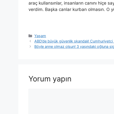
araç kullansınlar, insanların canını hiçe 
verdim. Başka canlar kurban olmasın. O yü
Kategoriler
Yaşam
ABD’de büyük güvenlik skandalı! Cumhuriyetçi Pa
Böyle anne olmaz olsun! 3 yaşındaki oğluna siga
Yorum yapın
Yorum