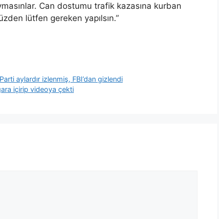
saymasınlar. Can dostumu trafik kazasına kurban
zden lütfen gereken yapılsın.”
rti aylardır izlenmiş, FBI’dan gizlendi
ra içirip videoya çekti