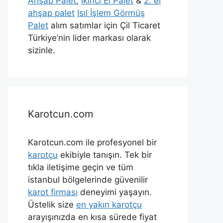
Ahşap Palet
,
İkinci El Palet
&
2. el
ahşap palet
Isıl İşlem Görmüş
Palet
alım satımlar için Çil Ticaret
Türkiye’nin lider markası olarak
sizinle.
Karotcun.com
Karotcun.com ile profesyonel bir
karotçu
ekibiyle tanışın. Tek bir
tıkla iletişime geçin ve tüm
istanbul bölgelerinde güvenilir
karot firması
deneyimi yaşayın.
Üstelik size
en yakın karotçu
arayışınızda en kısa sürede fiyat