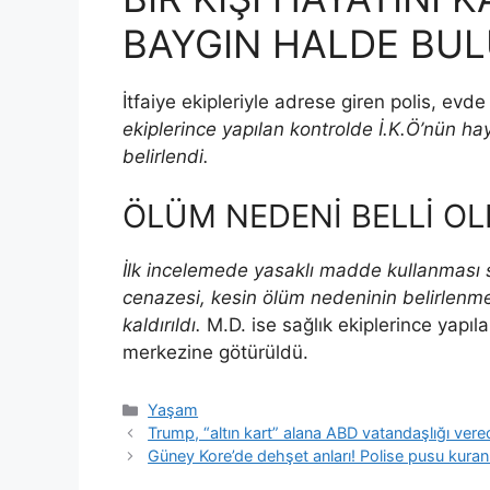
BAYGIN HALDE BU
İtfaiye ekipleriyle adrese giren polis, evd
ekiplerince yapılan kontrolde İ.K.Ö’nün ha
belirlendi.
ÖLÜM NEDENİ BELLİ O
İlk incelemede yasaklı madde kullanması s
cenazesi, kesin ölüm nedeninin belirlenm
kaldırıldı.
M.D. ise sağlık ekiplerince yapıl
merkezine götürüldü.
Kategoriler
Yaşam
Trump, “altın kart” alana ABD vatandaşlığı verec
Güney Kore’de dehşet anları! Polise pusu kuran