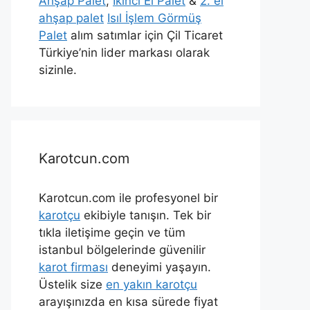
Ahşap Palet
,
İkinci El Palet
&
2. el
ahşap palet
Isıl İşlem Görmüş
Palet
alım satımlar için Çil Ticaret
Türkiye’nin lider markası olarak
sizinle.
Karotcun.com
Karotcun.com ile profesyonel bir
karotçu
ekibiyle tanışın. Tek bir
tıkla iletişime geçin ve tüm
istanbul bölgelerinde güvenilir
karot firması
deneyimi yaşayın.
Üstelik size
en yakın karotçu
arayışınızda en kısa sürede fiyat