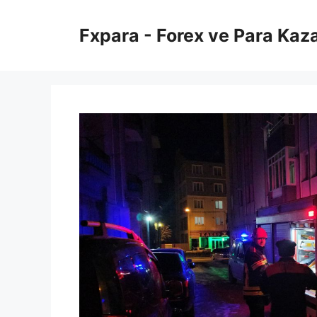
İçeriğe
atla
Fxpara - Forex ve Para Kaz