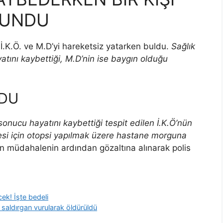
LUNDU
e İ.K.Ö. ve M.D’yi hareketsiz yatarken buldu.
Sağlık
yatını kaybettiği, M.D’nin ise baygın olduğu
LDU
onucu hayatını kaybettiği tespit edilen İ.K.Ö’nün
esi için otopsi yapılmak üzere hastane morguna
an müdahalenin ardından gözaltına alınarak polis
ek! İşte bedeli
 saldırgan vurularak öldürüldü