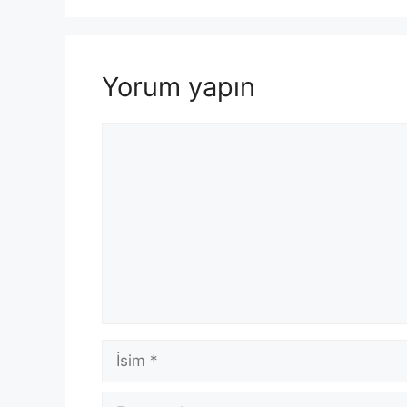
Yorum yapın
Yorum
İsim
E-