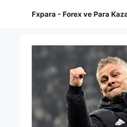
İçeriğe
atla
Fxpara - Forex ve Para Kaz