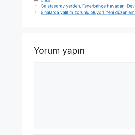
Galatasaray yerden, Fenerbahçe havadan! Dev 
Binalarda yalıtım zorunlu oluyor! Yeni düzenle
Yorum yapın
Yorum