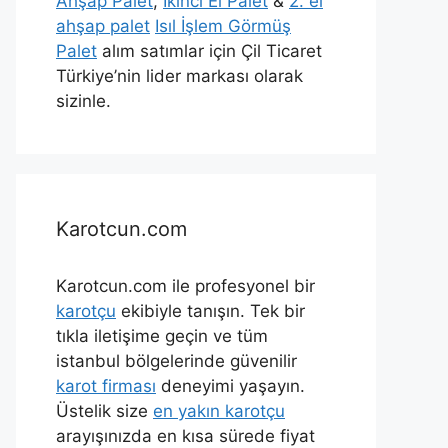
Ahşap Palet
,
İkinci El Palet
&
2. el
ahşap palet
Isıl İşlem Görmüş
Palet
alım satımlar için Çil Ticaret
Türkiye’nin lider markası olarak
sizinle.
Karotcun.com
Karotcun.com ile profesyonel bir
karotçu
ekibiyle tanışın. Tek bir
tıkla iletişime geçin ve tüm
istanbul bölgelerinde güvenilir
karot firması
deneyimi yaşayın.
Üstelik size
en yakın karotçu
arayışınızda en kısa sürede fiyat