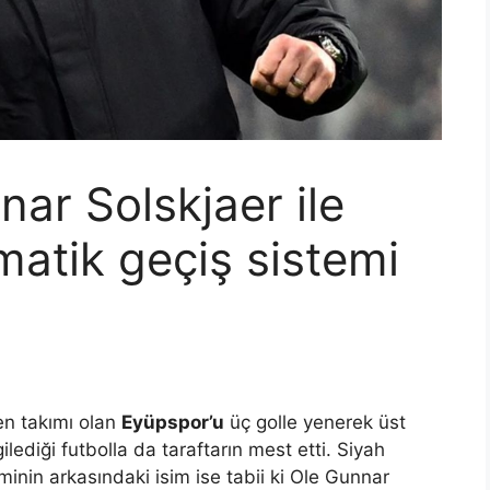
ar Solskjaer ile
matik geçiş sistemi
yen takımı olan
Eyüpspor’u
üç golle yenerek üst
lediği futbolla da taraftarın mest etti. Siyah
minin arkasındaki isim ise tabii ki Ole Gunnar