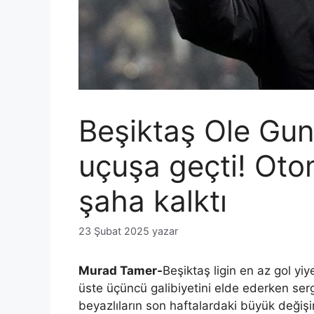
Beşiktaş Ole Gunn
uçuşa geçti! Oto
şaha kalktı
23 Şubat 2025
yazar
Murad Tamer-
Beşiktaş ligin en az gol yi
üste üçüncü galibiyetini elde ederken sergi
beyazlıların son haftalardaki büyük değişi