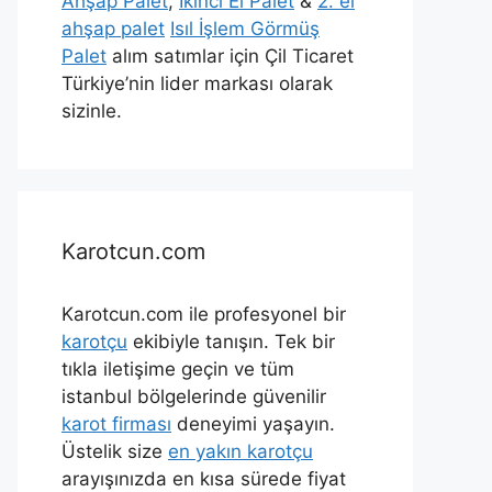
Ahşap Palet
,
İkinci El Palet
&
2. el
ahşap palet
Isıl İşlem Görmüş
Palet
alım satımlar için Çil Ticaret
Türkiye’nin lider markası olarak
sizinle.
Karotcun.com
Karotcun.com ile profesyonel bir
karotçu
ekibiyle tanışın. Tek bir
tıkla iletişime geçin ve tüm
istanbul bölgelerinde güvenilir
karot firması
deneyimi yaşayın.
Üstelik size
en yakın karotçu
arayışınızda en kısa sürede fiyat