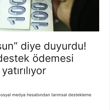
sun” diye duyurdu!
k destek ödemesi
atırılıyor
 sosyal medya hesabından tarımsal destekleme