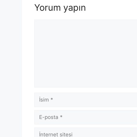
Yorum yapın
Yorum
İsim
E-
posta
İnternet