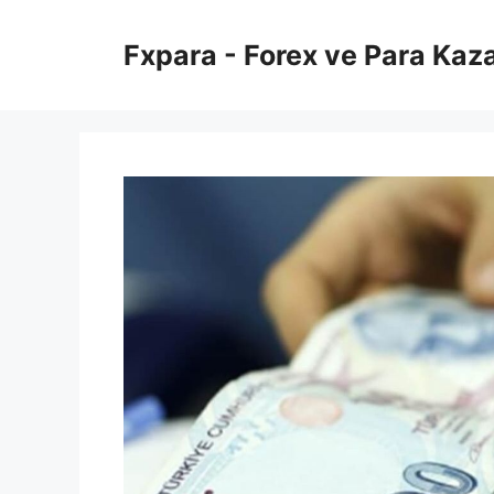
İçeriğe
atla
Fxpara - Forex ve Para Kaz