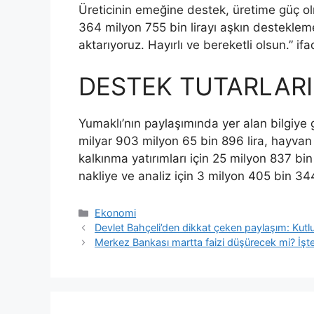
Üreticinin emeğine destek, üretime güç ol
364 milyon 755 bin lirayı aşkın desteklem
aktarıyoruz. Hayırlı ve bereketli olsun.” ifa
DESTEK TUTARLAR
Yumaklı’nın paylaşımında yer alan bilgiye 
milyar 903 milyon 65 bin 896 lira, hayvan h
kalkınma yatırımları için 25 milyon 837 bin
nakliye ve analiz için 3 milyon 405 bin 344 
Kategoriler
Ekonomi
Devlet Bahçeli’den dikkat çeken paylaşım: Kutl
Merkez Bankası martta faizi düşürecek mi? İşte