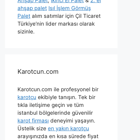
Ahşap Palet
,
İkinci El Palet
&
2. el
ahşap palet
Isıl İşlem Görmüş
Palet
alım satımlar için Çil Ticaret
Türkiye’nin lider markası olarak
sizinle.
Karotcun.com
Karotcun.com ile profesyonel bir
karotçu
ekibiyle tanışın. Tek bir
tıkla iletişime geçin ve tüm
istanbul bölgelerinde güvenilir
karot firması
deneyimi yaşayın.
Üstelik size
en yakın karotçu
arayışınızda en kısa sürede fiyat