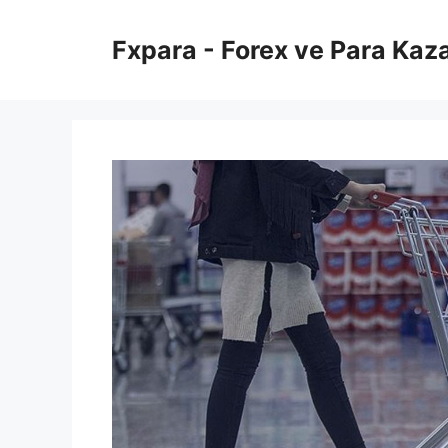
İçeriğe
atla
Fxpara - Forex ve Para Kaz