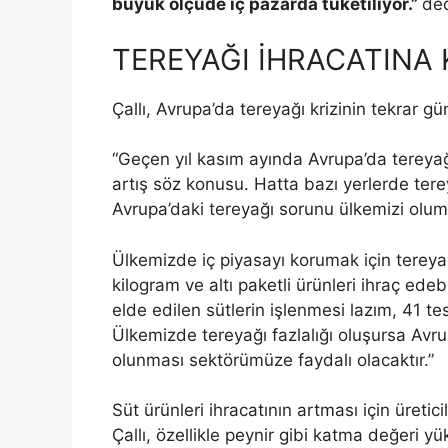
büyük ölçüde iç pazarda tüketiliyor.”
ded
TEREYAĞI İHRACATINA 
Çallı, Avrupa’da tereyağı krizinin tekrar g
“Geçen yıl kasım ayında Avrupa’da tereyağı 
artış söz konusu. Hatta bazı yerlerde ter
Avrupa’daki tereyağı sorunu ülkemizi olu
Ülkemizde iç piyasayı korumak için tereyağ
kilogram ve altı paketli ürünleri ihraç edebi
elde edilen sütlerin işlenmesi lazım, 41 tes
Ülkemizde tereyağı fazlalığı oluşursa Avr
olunması sektörümüze faydalı olacaktır.”
Süt ürünleri ihracatının artması için üreti
Çallı, özellikle peynir gibi katma değeri yü