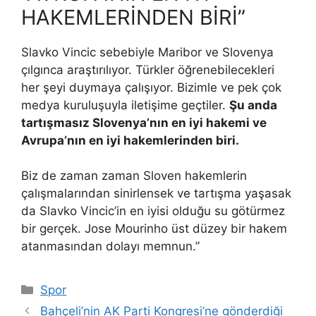
HAKEMLERİNDEN BİRİ”
Slavko Vincic sebebiyle Maribor ve Slovenya
çılgınca araştırılıyor. Türkler öğrenebilecekleri
her şeyi duymaya çalışıyor. Bizimle ve pek çok
medya kuruluşuyla iletişime geçtiler.
Şu anda
tartışmasız Slovenya’nın en iyi hakemi ve
Avrupa’nın en iyi hakemlerinden biri.
Biz de zaman zaman Sloven hakemlerin
çalışmalarından sinirlensek ve tartışma yaşasak
da Slavko Vincic’in en iyisi olduğu su götürmez
bir gerçek. Jose Mourinho üst düzey bir hakem
atanmasından dolayı memnun.”
Kategoriler
Spor
Bahçeli’nin AK Parti Kongresi’ne gönderdiği