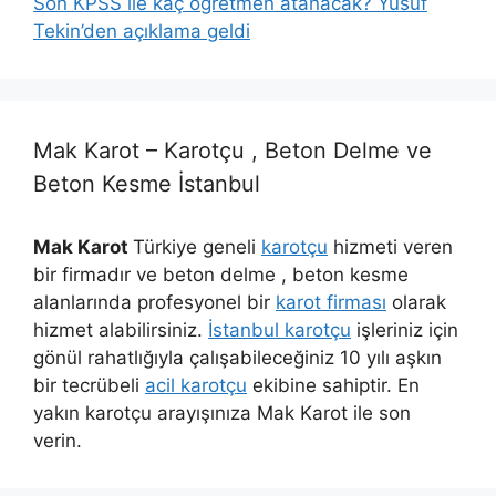
Son KPSS ile kaç öğretmen atanacak? Yusuf
Tekin’den açıklama geldi
Mak Karot – Karotçu , Beton Delme ve
Beton Kesme İstanbul
Mak Karot
Türkiye geneli
karotçu
hizmeti veren
bir firmadır ve beton delme , beton kesme
alanlarında profesyonel bir
karot firması
olarak
hizmet alabilirsiniz.
İstanbul karotçu
işleriniz için
gönül rahatlığıyla çalışabileceğiniz 10 yılı aşkın
bir tecrübeli
acil karotçu
ekibine sahiptir. En
yakın karotçu arayışınıza Mak Karot ile son
verin.