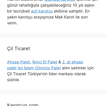
gönül rahatlığıyla çalışabileceğiniz 10 yılı aşkın
bir tecrübeli
acil karotçu
ekibine sahiptir. En
yakın karotçu arayışınıza Mak Karot ile son
verin.
Çil Ticaret
Ahşap Palet
,
İkinci El Palet
&
2. el ahşap
palet
Isıl İşlem Görmüş Palet
alım satımlar için
Çil Ticaret Türkiye’nin lider markası olarak
sizinle.
Karotcun.com