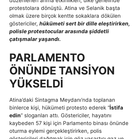
düzenlenen anma etkinlikleri, ülke genelinde
protestolara dönüştü. Atina ve Selanik başta
olmak üzere birçok kentte sokaklara dökülen
göstericiler,
hükümeti sert bir dille eleştirirken,
polisle protestocular arasında şiddetli
çatışmalar yaşandı.
PARLAMENTO
ÖNÜNDE TANSİYON
YÜKSELDİ
Atina’daki Sintagma Meydanı’nda toplanan
binlerce kişi, hükümeti protesto ederek “
İstifa
edin
” sloganları attı. Göstericiler, hayatını
kaybeden 57 kişi için Parlamento binası önünde
oturma eylemi gerçekleştirirken, polis
göstericileri dağıtmak için göz yaşartıcı gaz ve