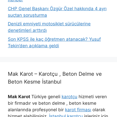
CHP Genel Başkanı Özgür Özel hakkında 4 ayrı
suçtan soruşturma
Denizli emniyeti motosiklet sürücülerine
denetimleri arttırdı
Son KPSS ile kaç öğretmen atanacak? Yusuf
Tekin’den açıklama geldi
Mak Karot – Karotçu , Beton Delme ve
Beton Kesme İstanbul
Mak Karot
Türkiye geneli
karotçu
hizmeti veren
bir firmadır ve beton delme , beton kesme
alanlarında profesyonel bir
karot firması
olarak
hizmet alabilirsiniz.
İstanbul karotçu
işleriniz için