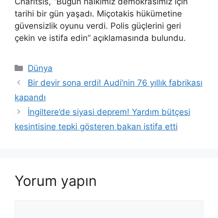
Charitsis, “Bugün halkımız demokrasimiz için
tarihi bir gün yaşadı. Miçotakis hükümetine
güvensizlik oyunu verdi. Polis güçlerini geri
çekin ve istifa edin” açıklamasında bulundu.
Kategoriler
Dünya
Bir devir sona erdi! Audi’nin 76 yıllık fabrikası
kapandı
İngiltere’de siyasi deprem! Yardım bütçesi
kesintisine tepki gösteren bakan istifa etti
Yorum yapın
Yorum