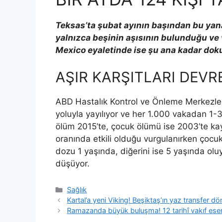
Teksas’ta şubat ayının başından bu yana
yalnızca beşinin aşısının bulunduğu ve 
Mexico eyaletinde ise şu ana kadar dok
AŞIR KARŞITLARI DEVRE
ABD Hastalık Kontrol ve Önleme Merkezler
yoluyla yayılıyor ve her 1.000 vakadan 1-
ölüm 2015’te, çocuk ölümü ise 2003’te kay
oranında etkili olduğu vurgulanırken çocuk
dozu 1 yaşında, diğerini ise 5 yaşında oluy
düşüyor.
Kategoriler
Sağlık
Kartal’a yeni Viking! Beşiktaş’ın yaz transfer dön
Ramazanda büyük buluşma! 12 tarihî vakıf eseri 