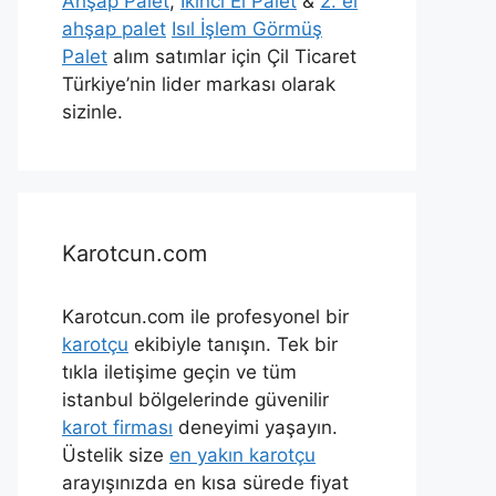
Ahşap Palet
,
İkinci El Palet
&
2. el
ahşap palet
Isıl İşlem Görmüş
Palet
alım satımlar için Çil Ticaret
Türkiye’nin lider markası olarak
sizinle.
Karotcun.com
Karotcun.com ile profesyonel bir
karotçu
ekibiyle tanışın. Tek bir
tıkla iletişime geçin ve tüm
istanbul bölgelerinde güvenilir
karot firması
deneyimi yaşayın.
Üstelik size
en yakın karotçu
arayışınızda en kısa sürede fiyat