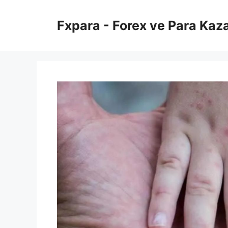
İçeriğe
atla
Fxpara - Forex ve Para Kaz