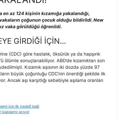
 en az 124 kişinin kızamığa yakalandığı,
vakaların çoğunun çocuk olduğu bildirildi. New
uz vaka görüldüğü öğrenildi.
YE GİRDİĞİ İÇİN…
ine (CDC) göre hastalık, öksürük ya da hapşırık
3’ü ölümle sonuçlanabiliyor. ABD’de kızamıktan son
dedilmişti. Kızamık aşısının iki dozda yüzde 97
ların büyük çoğunluğu CDC’nin önerdiği şekilde ilk
or. Ancak aşı karşıtlığı sebebiyle aşılama oranları
emi için ilk hedefi belli
kapılarını açıyor