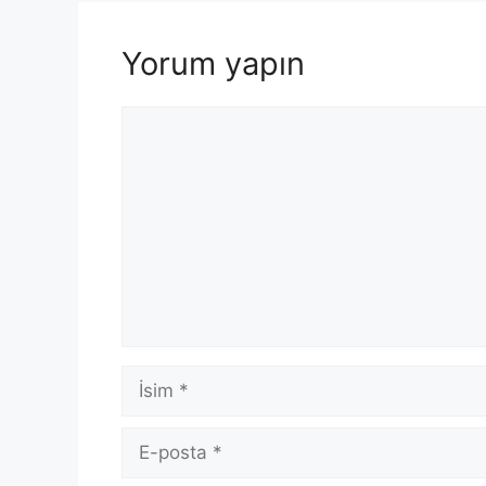
Yorum yapın
Yorum
İsim
E-
posta