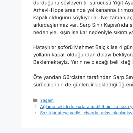
durduğunu söyleyen tır sürücüsü Yiğit Ayay
Arhavi-Hopa arasında yol kenarına tırımızı
kapalı olduğunu söylüyorlar. Ne zaman açı
arkadaşlarımız var. Sarp Sınır Kapısı’nda
nedeniyle, kışın ise kar nedeniyle sıkıntı y
Hataylı tır şoförü Mehmet Balçık ise 4 gün
yolların kapalı olduğundan dolayı bekliyo
Beklemekteyiz. Yarın ne olacağı belli deği
Öte yandan Gürcistan tarafından Sarp Sınır
sürücülerinin de günlerdir beklediği öğreni
Kategoriler
Yaşam
Ağlama taklidi de kurtaramadı! 9 bin lira ceza y
Sazlıklar ateşe verildi, civarda tarlası olanlar isy