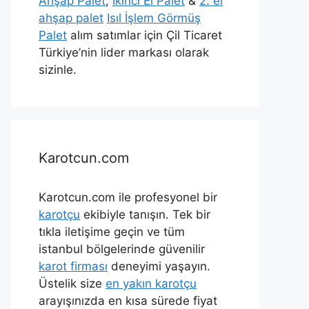
Ahşap Palet
,
İkinci El Palet
&
2. el
ahşap palet
Isıl İşlem Görmüş
Palet
alım satımlar için Çil Ticaret
Türkiye’nin lider markası olarak
sizinle.
Karotcun.com
Karotcun.com ile profesyonel bir
karotçu
ekibiyle tanışın. Tek bir
tıkla iletişime geçin ve tüm
istanbul bölgelerinde güvenilir
karot firması
deneyimi yaşayın.
Üstelik size
en yakın karotçu
arayışınızda en kısa sürede fiyat