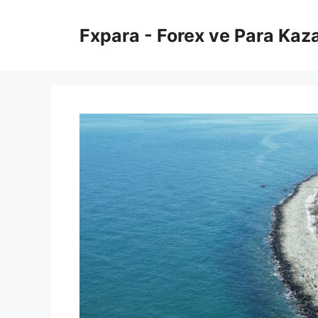
İçeriğe
atla
Fxpara - Forex ve Para Kaz