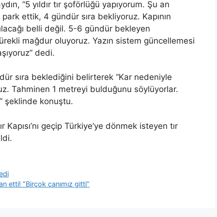
dın, “5 yıldır tır şoförlüğü yapıyorum. Şu an
 park ettik, 4 gündür sıra bekliyoruz. Kapının
lacağı belli değil. 5-6 gündür bekleyen
 sürekli mağdur oluyoruz. Yazın sistem güncellemesi
aşıyoruz” dedi.
dür sıra beklediğini belirterek “Kar nedeniyle
ruz. Tahminen 1 metreyi bulduğunu söylüyorlar.
l” şeklinde konuştu.
 Kapısı’nı geçip Türkiye’ye dönmek isteyen tır
ldi.
edi
an etti! ”Birçok canımız gitti”