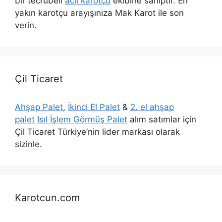
bir tecrübeli
acil karotçu
ekibine sahiptir. En
yakın karotçu arayışınıza Mak Karot ile son
verin.
Çil Ticaret
Ahşap Palet
,
İkinci El Palet
&
2. el ahşap
palet
Isıl İşlem Görmüş Palet
alım satımlar için
Çil Ticaret Türkiye’nin lider markası olarak
sizinle.
Karotcun.com