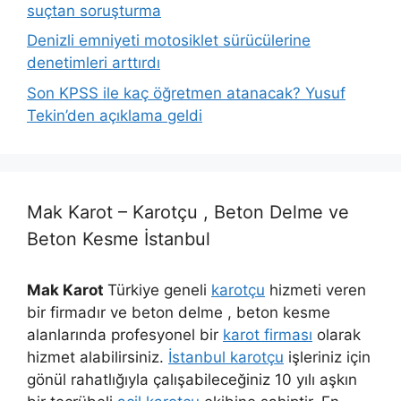
suçtan soruşturma
Denizli emniyeti motosiklet sürücülerine
denetimleri arttırdı
Son KPSS ile kaç öğretmen atanacak? Yusuf
Tekin’den açıklama geldi
Mak Karot – Karotçu , Beton Delme ve
Beton Kesme İstanbul
Mak Karot
Türkiye geneli
karotçu
hizmeti veren
bir firmadır ve beton delme , beton kesme
alanlarında profesyonel bir
karot firması
olarak
hizmet alabilirsiniz.
İstanbul karotçu
işleriniz için
gönül rahatlığıyla çalışabileceğiniz 10 yılı aşkın