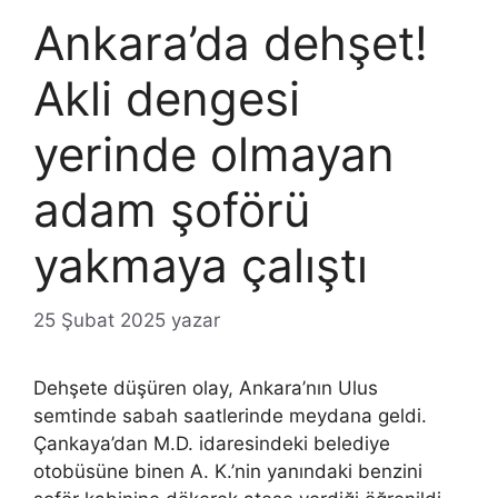
Ankara’da dehşet!
Akli dengesi
yerinde olmayan
adam şoförü
yakmaya çalıştı
25 Şubat 2025
yazar
Dehşete düşüren olay, Ankara’nın Ulus
semtinde sabah saatlerinde meydana geldi.
Çankaya’dan M.D. idaresindeki belediye
otobüsüne binen A. K.’nin yanındaki benzini