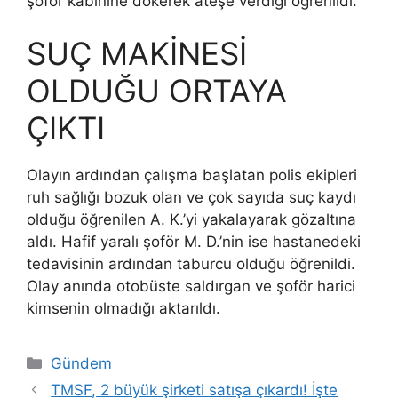
şoför kabinine dökerek ateşe verdiği öğrenildi.
SUÇ MAKİNESİ
OLDUĞU ORTAYA
ÇIKTI
Olayın ardından çalışma başlatan polis ekipleri
ruh sağlığı bozuk olan ve çok sayıda suç kaydı
olduğu öğrenilen A. K.’yi yakalayarak gözaltına
aldı. Hafif yaralı şoför M. D.’nin ise hastanedeki
tedavisinin ardından taburcu olduğu öğrenildi.
Olay anında otobüste saldırgan ve şoför harici
kimsenin olmadığı aktarıldı.
Kategoriler
Gündem
TMSF, 2 büyük şirketi satışa çıkardı! İşte