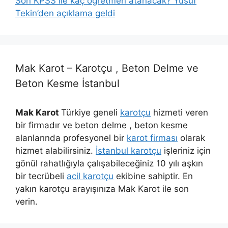
Son KPSS ile kaç öğretmen atanacak? Yusuf
Tekin’den açıklama geldi
Mak Karot – Karotçu , Beton Delme ve
Beton Kesme İstanbul
Mak Karot
Türkiye geneli
karotçu
hizmeti veren
bir firmadır ve beton delme , beton kesme
alanlarında profesyonel bir
karot firması
olarak
hizmet alabilirsiniz.
İstanbul karotçu
işleriniz için
gönül rahatlığıyla çalışabileceğiniz 10 yılı aşkın
bir tecrübeli
acil karotçu
ekibine sahiptir. En
yakın karotçu arayışınıza Mak Karot ile son
verin.