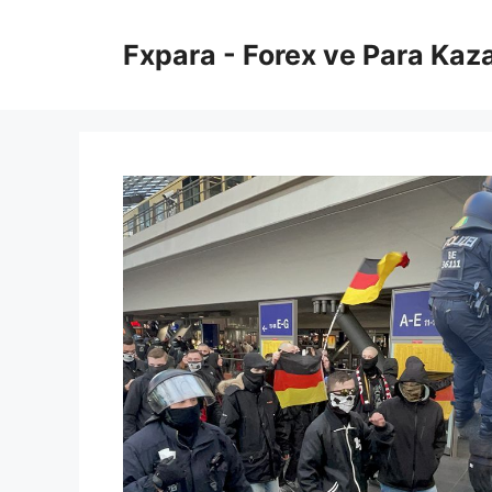
İçeriğe
atla
Fxpara - Forex ve Para Kaz