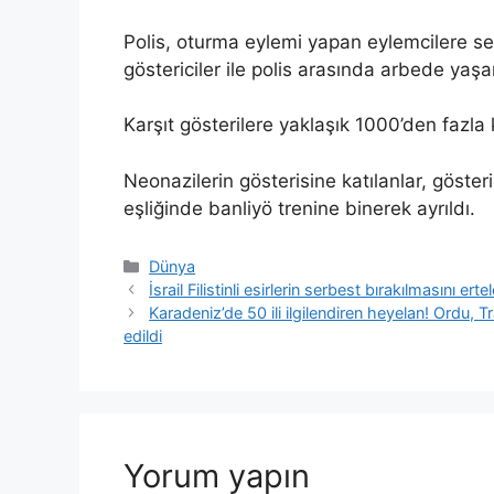
Polis, oturma eylemi yapan eylemcilere 
göstericiler ile polis arasında arbede yaşa
Karşıt gösterilere yaklaşık 1000’den fazla kiş
Neonazilerin gösterisine katılanlar, göster
eşliğinde banliyö trenine binerek ayrıldı.​​​​​​​
Kategoriler
Dünya
İsrail Filistinli esirlerin serbest bırakılmasını er
Karadeniz’de 50 ili ilgilendiren heyelan! Ordu,
edildi
Yorum yapın