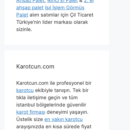
Ahşap Palet
,
İkinci El Palet
&
2. el
ahşap palet
Isıl İşlem Görmüş
Palet
alım satımlar için Çil Ticaret
Türkiye’nin lider markası olarak
sizinle.
Karotcun.com
Karotcun.com ile profesyonel bir
karotçu
ekibiyle tanışın. Tek bir
tıkla iletişime geçin ve tüm
istanbul bölgelerinde güvenilir
karot firması
deneyimi yaşayın.
Üstelik size
en yakın karotçu
arayışınızda en kısa sürede fiyat