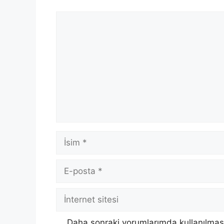
Yorum
İsim
E-
posta
İnternet
sitesi
Daha sonraki yorumlarımda kullanılması