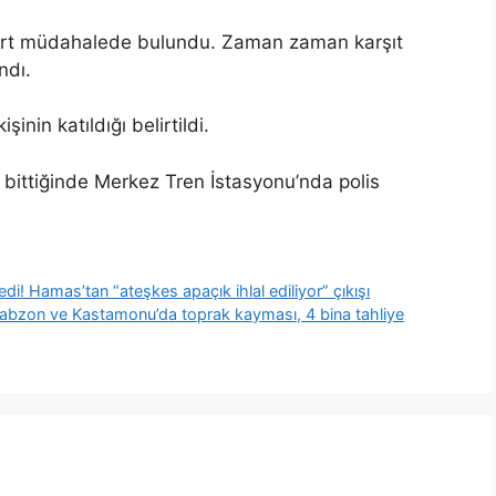
sert müdahalede bulundu. Zaman zaman karşıt
ndı.
inin katıldığı belirtildi.
i bittiğinde Merkez Tren İstasyonu’nda polis
teledi! Hamas’tan “ateşkes apaçık ihlal ediliyor” çıkışı
 Trabzon ve Kastamonu’da toprak kayması, 4 bina tahliye