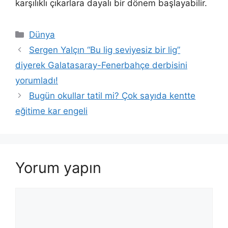
karşılıklı çıkarlara dayalı bir dönem başlayabilir.
Kategoriler
Dünya
Sergen Yalçın “Bu lig seviyesiz bir lig”
diyerek Galatasaray-Fenerbahçe derbisini
yorumladı!
Bugün okullar tatil mi? Çok sayıda kentte
eğitime kar engeli
Yorum yapın
Yorum