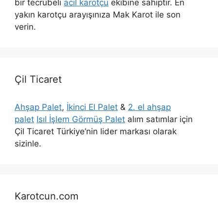
bir tecrübeli
acil karotçu
ekibine sahiptir. En
yakın karotçu arayışınıza Mak Karot ile son
verin.
Çil Ticaret
Ahşap Palet
,
İkinci El Palet
&
2. el ahşap
palet
Isıl İşlem Görmüş Palet
alım satımlar için
Çil Ticaret Türkiye’nin lider markası olarak
sizinle.
Karotcun.com