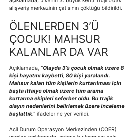
açıklamada, ülkenin 3. büyük kenti Trujillo’daki
alışveriş merkezinin çatısının çöktüğü bildirildi.
ÖLENLERDEN 3’Ü
ÇOCUK! MAHSUR
KALANLAR DA VAR
Açıklamada, “
Olayda 3’ü çocuk olmak üzere 8
kişi hayatını kaybetti, 80 kişi yaralandı.
Mahsur kalan tüm kişilerin kurtarılması için
başta itfaiye olmak üzere tüm arama
kurtarma ekipleri seferber oldu. Bu trajik
olayın nedenlerini belirlemek üzere inceleme
başlattık
.” ifadelerine yer verildi.
Acil Durum Operasyon Merkezinden (COER)
yapılan açıklamada, çatının bir kısmının hala