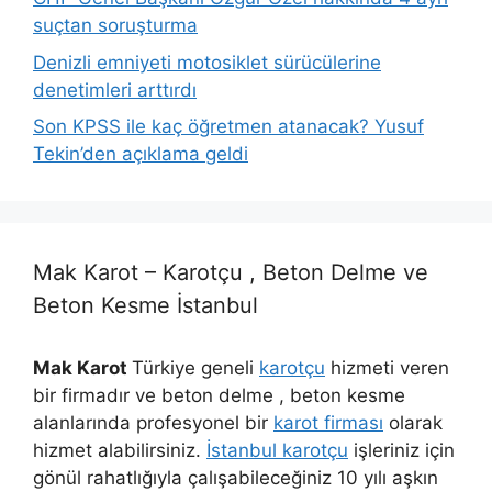
suçtan soruşturma
Denizli emniyeti motosiklet sürücülerine
denetimleri arttırdı
Son KPSS ile kaç öğretmen atanacak? Yusuf
Tekin’den açıklama geldi
Mak Karot – Karotçu , Beton Delme ve
Beton Kesme İstanbul
Mak Karot
Türkiye geneli
karotçu
hizmeti veren
bir firmadır ve beton delme , beton kesme
alanlarında profesyonel bir
karot firması
olarak
hizmet alabilirsiniz.
İstanbul karotçu
işleriniz için
gönül rahatlığıyla çalışabileceğiniz 10 yılı aşkın