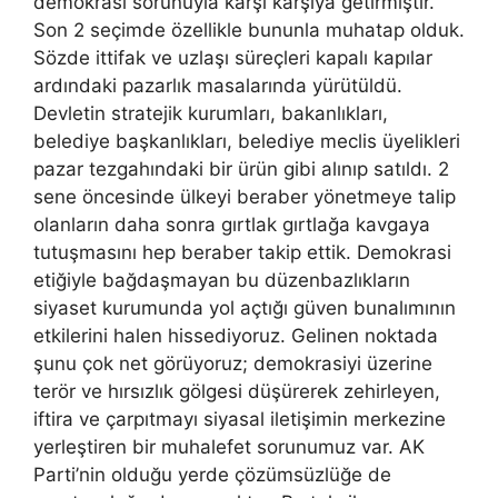
demokrasi sorunuyla karşı karşıya getirmiştir.
Son 2 seçimde özellikle bununla muhatap olduk.
Sözde ittifak ve uzlaşı süreçleri kapalı kapılar
ardındaki pazarlık masalarında yürütüldü.
Devletin stratejik kurumları, bakanlıkları,
belediye başkanlıkları, belediye meclis üyelikleri
pazar tezgahındaki bir ürün gibi alınıp satıldı. 2
sene öncesinde ülkeyi beraber yönetmeye talip
olanların daha sonra gırtlak gırtlağa kavgaya
tutuşmasını hep beraber takip ettik. Demokrasi
etiğiyle bağdaşmayan bu düzenbazlıkların
siyaset kurumunda yol açtığı güven bunalımının
etkilerini halen hissediyoruz. Gelinen noktada
şunu çok net görüyoruz; demokrasiyi üzerine
terör ve hırsızlık gölgesi düşürerek zehirleyen,
iftira ve çarpıtmayı siyasal iletişimin merkezine
yerleştiren bir muhalefet sorunumuz var. AK
Parti’nin olduğu yerde çözümsüzlüğe de