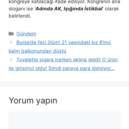
kongreye katılacağı ifade ediliyor. Kongrenin ana
sloganı ise ‘
Adında AK, Işığında İstikbal
’ olarak
belirlendi.
Kategoriler
Gündem
Bursa’da feci ölüm! 21 yaşındaki kız 8’inci
katın balkonundan düştü
Tuvalette sigara içerken aklına geldi! O ürün
ile girişimci oldu! Şimdi paraya para demiyor…
Yorum yapın
Yorum