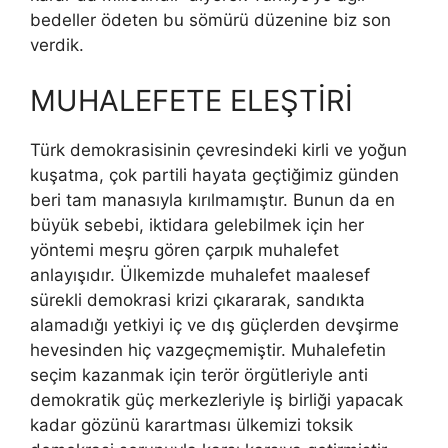
bedeller ödeten bu sömürü düzenine biz son
verdik.
MUHALEFETE ELEŞTİRİ
Türk demokrasisinin çevresindeki kirli ve yoğun
kuşatma, çok partili hayata geçtiğimiz günden
beri tam manasıyla kırılmamıştır. Bunun da en
büyük sebebi, iktidara gelebilmek için her
yöntemi meşru gören çarpık muhalefet
anlayışıdır. Ülkemizde muhalefet maalesef
sürekli demokrasi krizi çıkararak, sandıkta
alamadığı yetkiyi iç ve dış güçlerden devşirme
hevesinden hiç vazgeçmemiştir. Muhalefetin
seçim kazanmak için terör örgütleriyle anti
demokratik güç merkezleriyle iş birliği yapacak
kadar gözünü karartması ülkemizi toksik