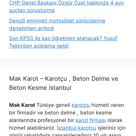
CHP Genel Başkanı Özgür Özel hakkında 4 ayrı
suçtan soruşturma
Denizli emniyeti motosiklet sürücülerine
denetimleri arttırdı
Son KPSS ile kaç öğretmen atanacak? Yusuf
Tekin’den açıklama geldi
Mak Karot – Karotçu , Beton Delme ve
Beton Kesme İstanbul
Mak Karot
Türkiye geneli
karotçu
hizmeti veren
bir firmadır ve beton delme , beton kesme
alanlarında profesyonel bir
karot firması
olarak
hizmet alabilirsiniz.
İstanbul karotçu
işleriniz için
gönül rahatlığıyla çalışabileceğiniz 10 yılı aşkın