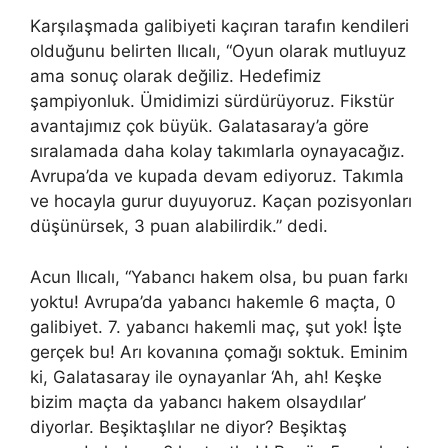
Karşılaşmada galibiyeti kaçıran tarafın kendileri
olduğunu belirten Ilıcalı, “Oyun olarak mutluyuz
ama sonuç olarak değiliz. Hedefimiz
şampiyonluk. Ümidimizi sürdürüyoruz. Fikstür
avantajımız çok büyük. Galatasaray’a göre
sıralamada daha kolay takımlarla oynayacağız.
Avrupa’da ve kupada devam ediyoruz. Takımla
ve hocayla gurur duyuyoruz. Kaçan pozisyonları
düşünürsek, 3 puan alabilirdik.” dedi.
Acun Ilıcalı, “Yabancı hakem olsa, bu puan farkı
yoktu! Avrupa’da yabancı hakemle 6 maçta, 0
galibiyet. 7. yabancı hakemli maç, şut yok! İşte
gerçek bu! Arı kovanına çomağı soktuk. Eminim
ki, Galatasaray ile oynayanlar ‘Ah, ah! Keşke
bizim maçta da yabancı hakem olsaydılar’
diyorlar. Beşiktaşlılar ne diyor? Beşiktaş