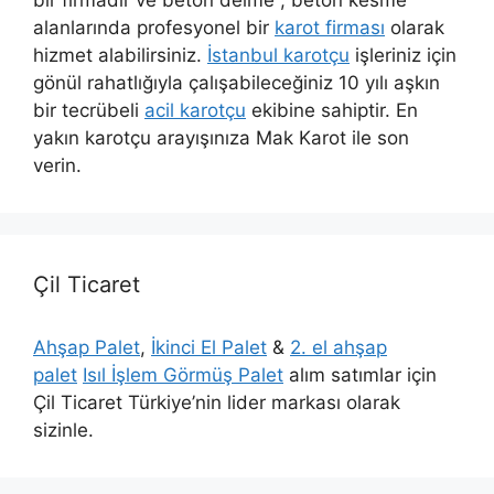
bir firmadır ve beton delme , beton kesme
alanlarında profesyonel bir
karot firması
olarak
hizmet alabilirsiniz.
İstanbul karotçu
işleriniz için
gönül rahatlığıyla çalışabileceğiniz 10 yılı aşkın
bir tecrübeli
acil karotçu
ekibine sahiptir. En
yakın karotçu arayışınıza Mak Karot ile son
verin.
Çil Ticaret
Ahşap Palet
,
İkinci El Palet
&
2. el ahşap
palet
Isıl İşlem Görmüş Palet
alım satımlar için
Çil Ticaret Türkiye’nin lider markası olarak
sizinle.