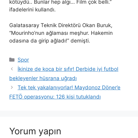
kötüydü.. Bunlar hep algı… Film çok belli.”
ifadelerini kullandı.
Galatasaray Teknik Direktörü Okan Buruk,
“Mourinho’nun ağlaması meşhur. Hakemin
odasına da girip ağladı!” demişti.
Kategoriler
Spor
İkinize de koca bir sıfır! Derbide iyi futbol
bekleyenler hüsrana uğradı
Tek tek yakalanıyorlar! Maydonoz Döner’e
FETÖ operasyonu: 126 kişi tutuklandı
Yorum yapın