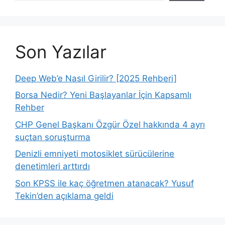
Son Yazılar
Deep Web’e Nasıl Girilir? [2025 Rehberi]
Borsa Nedir? Yeni Başlayanlar İçin Kapsamlı
Rehber
CHP Genel Başkanı Özgür Özel hakkında 4 ayrı
suçtan soruşturma
Denizli emniyeti motosiklet sürücülerine
denetimleri arttırdı
Son KPSS ile kaç öğretmen atanacak? Yusuf
Tekin’den açıklama geldi